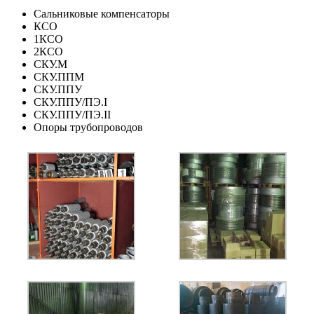
Сальниковые компенсаторы
КСО
1КСО
2КСО
СКУ.М
СКУ.ППМ
СКУ.ППУ
СКУ.ППУ/ПЭ.I
СКУ.ППУ/ПЭ.II
Опоры трубопроводов